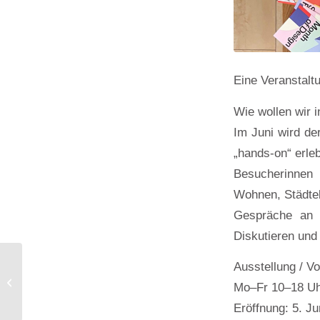
Eine Veranstalt
Wie wollen wir 
Im Juni wird d
„hands-on“ erle
Besucherinnen
Wohnen, Städteb
Gespräche an 
Diskutieren und
form follows love – Ein
Ausstellung / Vo
etwas anderer
Mo–Fr 10–18 Uh
Werkvortrag von Anna
Heringer
Eröffnung: 5. Ju