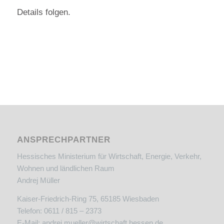
Details folgen.
ANSPRECHPARTNER
Hessisches Ministerium für Wirtschaft, Energie, Verkehr,
Wohnen und ländlichen Raum
Andrej Müller
Kaiser-Friedrich-Ring 75, 65185 Wiesbaden
Telefon: 0611 / 815 – 2373
E-Mail:
andrej.mueller@wirtschaft.hessen.de