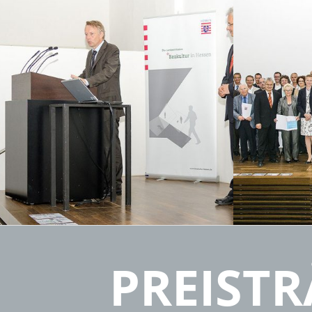
PREIS­­T