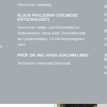
Hessischer Städtetag
S
B
KLAUS PFALZGRAF (TEILWEISE
ENTSCHULDIGT)
G
Hessischer Städte- und Gemeindebund
D
Stellvertreterin, Xenia Diehl, Geschäftsstelle
der Landesinitiative, c/o HA Hessenagentur
H
mbH
G
nd
PROF. DR.-ING. HANS-JOACHIM LINKE
X
D
Technische Universität Darmstadt
W
H