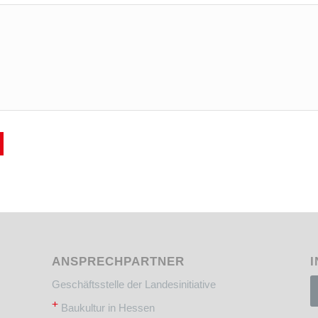
ANSPRECHPARTNER
I
Geschäftsstelle der Landesinitiative
+
Baukultur in Hessen