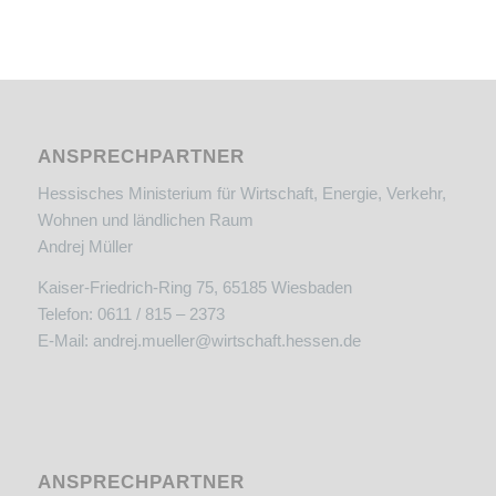
ANSPRECHPARTNER
Hessisches Ministerium für Wirtschaft, Energie, Verkehr,
Wohnen und ländlichen Raum
Andrej Müller
Kaiser-Friedrich-Ring 75, 65185 Wiesbaden
Telefon: 0611 / 815 – 2373
E-Mail:
andrej.mueller@wirtschaft.hessen.de
ANSPRECHPARTNER