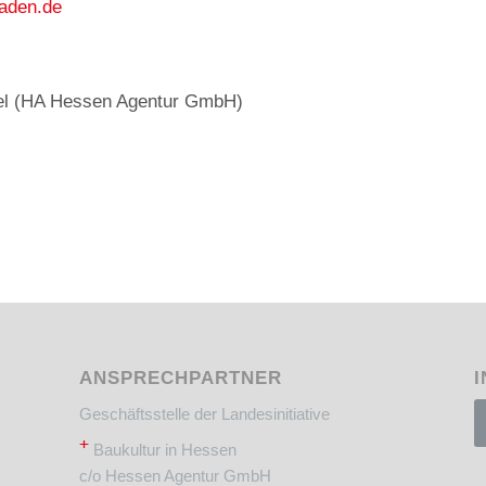
aden.de
el (HA Hessen Agentur GmbH)
ANSPRECHPARTNER
I
Geschäftsstelle der Landesinitiative
+
Baukultur in Hessen
c/o Hessen Agentur GmbH