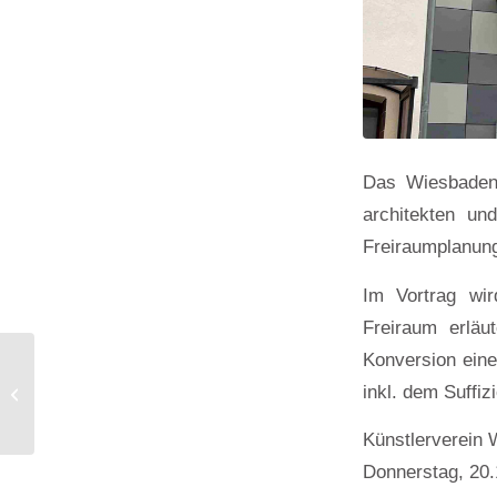
Das Wiesbadene
architekten un
Freiraumplanun
Im Vortrag wir
Freiraum erläut
Konversion einer
Preisverleihung
Hessischer Landespreis
inkl. dem Suffi
Baukultur 2025 &
Fachveranstaltung...
Künstlerverein
Donnerstag, 20.