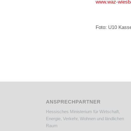
www.waz-wiesb
Foto: U10 Kass
ANSPRECHPARTNER
Hessisches Ministerium für Wirtschaft,
Energie, Verkehr, Wohnen und ländlichen
Raum