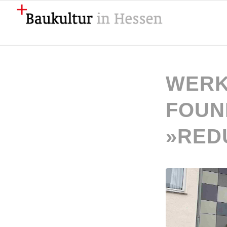
WERK
FOUN
»RED