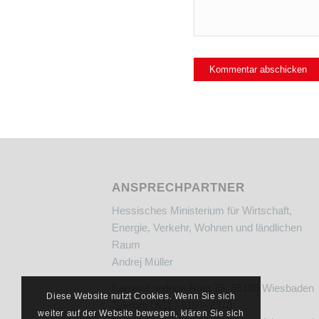
ANSPRECHPARTNER
Hessisches Ministerium für Wirtschaft,
Energie, Verkehr, Wohnen und ländlichen
Raum
Andrej Müller
Kaiser-Friedrich-Ring 75, 65185 Wiesbaden
Diese Website nutzt Cookies. Wenn Sie sich
Telefon: 0611 / 815 – 2373
weiter auf der Website bewegen, klären Sie sich