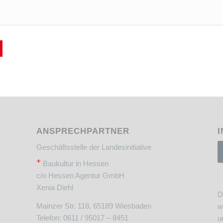
ANSPRECHPARTNER
I
Geschäftsstelle der Landesinitiative
+
Baukultur in Hessen
c/o Hessen Agentur GmbH
Xenia Diehl
D
Mainzer Str. 118, 65189 Wiesbaden
w
Telefon: 0611 / 95017 – 8451
u