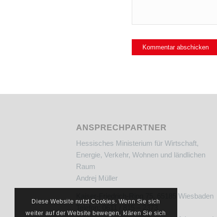
ANSPRECHPARTNER
Hessisches Ministerium für Wirtschaft,
Energie, Verkehr, Wohnen und ländlichen
Raum
Andrej Müller
Kaiser-Friedrich-Ring 75, 65185 Wiesbaden
Diese Website nutzt Cookies. Wenn Sie sich
Telefon: 0611 / 815 – 2373
weiter auf der Website bewegen, klären Sie sich