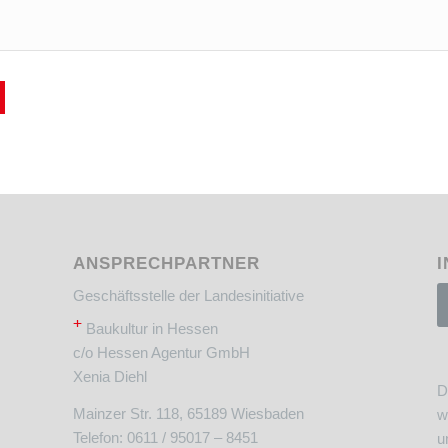
ANSPRECHPARTNER
I
Geschäftsstelle der Landesinitiative
+
Baukultur in Hessen
c/o Hessen Agentur GmbH
Xenia Diehl
D
Mainzer Str. 118, 65189 Wiesbaden
w
Telefon: 0611 / 95017 – 8451
u