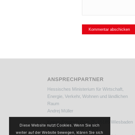
ANSPRECHPARTNER
Hessisches Ministerium für Wirtschaft,
Energie, Verkehr, Wohnen und ländlichen
Raum
Andrej Müller
Kaiser-Friedrich-Ring 75, 65185 Wiesbaden
Diese Website nutzt Cookies. Wenn Sie sich
Telefon: 0611 / 815 – 2373
weiter auf der Website bewegen, klären Sie sich