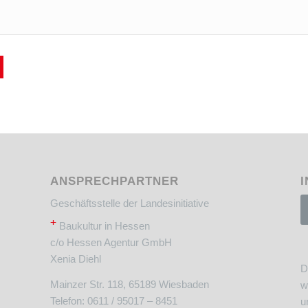
ANSPRECHPARTNER
I
Geschäftsstelle der Landesinitiative
+
Baukultur in Hessen
c/o Hessen Agentur GmbH
Xenia Diehl
D
Mainzer Str. 118, 65189 Wiesbaden
w
Telefon: 0611 / 95017 – 8451
u