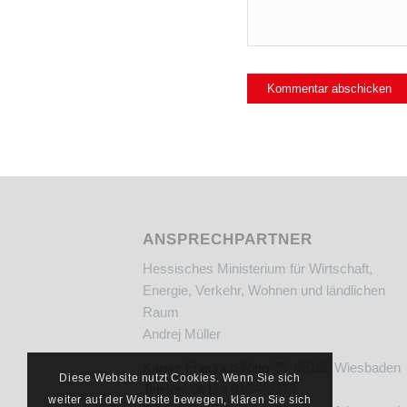
ANSPRECHPARTNER
Hessisches Ministerium für Wirtschaft,
Energie, Verkehr, Wohnen und ländlichen
Raum
Andrej Müller
Kaiser-Friedrich-Ring 75, 65185 Wiesbaden
Diese Website nutzt Cookies. Wenn Sie sich
Telefon: 0611 / 815 – 2373
weiter auf der Website bewegen, klären Sie sich