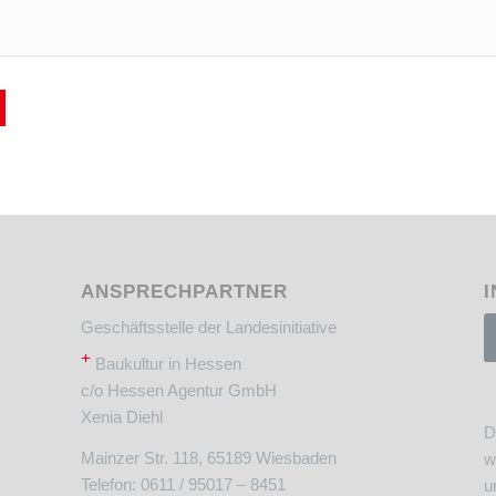
ANSPRECHPARTNER
I
Geschäftsstelle der Landesinitiative
+
Baukultur in Hessen
c/o Hessen Agentur GmbH
Xenia Diehl
D
Mainzer Str. 118, 65189 Wiesbaden
w
Telefon: 0611 / 95017 – 8451
u