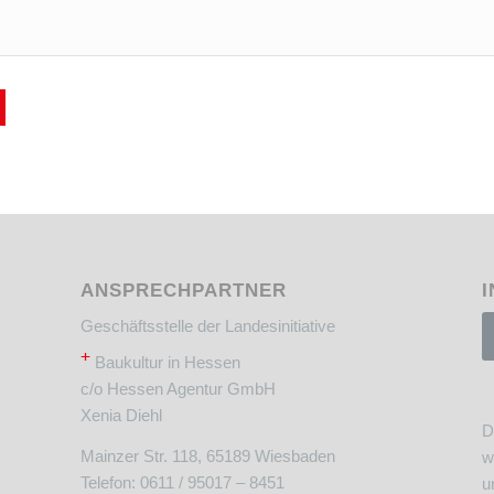
ANSPRECHPARTNER
I
Geschäftsstelle der Landesinitiative
+
Baukultur in Hessen
c/o Hessen Agentur GmbH
Xenia Diehl
D
Mainzer Str. 118, 65189 Wiesbaden
w
Telefon: 0611 / 95017 – 8451
u