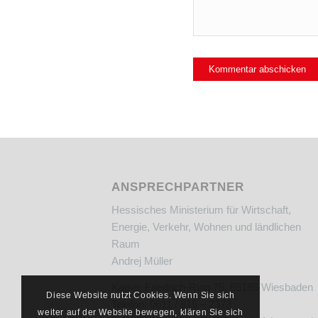
ANSPRECHPARTNER
Hessisches Ministerium für Wirtschaft,
Energie, Verkehr, Wohnen und ländlichen
Raum
Andrej Müller
Kaiser-Friedrich-Ring 75, 65185 Wiesbaden
Diese Website nutzt Cookies. Wenn Sie sich
Telefon: 0611 / 815 – 2373
weiter auf der Website bewegen, klären Sie sich