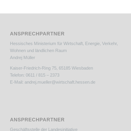
ANSPRECHPARTNER
Hessisches Ministerium für Wirtschaft, Energie, Verkehr,
Wohnen und ländlichen Raum
Andrej Müller
Kaiser-Friedrich-Ring 75, 65185 Wiesbaden
Telefon: 0611 / 815 – 2373
E-Mail:
andrej.mueller@wirtschaft.hessen.de
ANSPRECHPARTNER
Geschäftsstelle der Landesinitiative