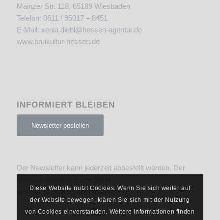
Mainzer Str. 118, 65189 Wiesbaden
Telefon: 0611 / 95017 – 8451
E-Mail:
xenia.diehl@hessen-agentur.de
www.baukultur-hessen.de
INFORMIERT BLEIBEN
Newsletter bestellen
Der Newsletter kann jederzeit abbestellt werden. Der
Versand erfolgt entsprechend
Diese Website nutzt Cookies. Wenn Sie sich weiter auf
unserer
Datenschutzerklärung
.
der Website bewegen, klären Sie sich mit der Nutzung
von Cookies einverstanden. Weitere Informationen finden