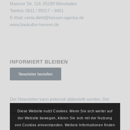
Mainzer Str. 118, 65189 Wiesbaden
Telefon: 0611 / 95017 – 8451
E-Mail:
xenia.diehl@hessen-agentur.de
www.baukultur-hessen.de
INFORMIERT BLEIBEN
Newsletter bestellen
Der Newsletter kann jederzeit abbestellt werden. Der
Versand erfolgt entsprechend
Diese Website nutzt Cookies. Wenn Sie sich weiter auf
unserer
Datenschutzerklärung
.
der Website bewegen, klären Sie sich mit der Nutzung
von Cookies einverstanden. Weitere Informationen finden