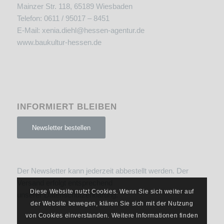
Mainzer Str. 118, 65189 Wiesbaden
Telefon: 0611 / 95017 – 8451
E-Mail:
xenia.diehl@hessen-agentur.de
www.baukultur-hessen.de
INFORMIERT BLEIBEN
Newsletter bestellen
Der Newsletter kann jederzeit abbestellt werden. Der
Versand erfolgt entsprechend
Diese Website nutzt Cookies. Wenn Sie sich weiter auf
unserer
Datenschutzerklärung
.
der Website bewegen, klären Sie sich mit der Nutzung
von Cookies einverstanden. Weitere Informationen finden