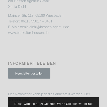
c/o Hessen Agentur GmbH
Xenia Diehl
Mainzer Str. 118, 65189 Wiesbaden
Telefon: 0611 / 95017 – 8451
E-Mail:
xenia.diehl@hessen-agentur.de
www.baukultur-hessen.de
INFORMIERT BLEIBEN
Newsletter bestellen
Der Newsletter kann jederzeit abbestellt werden. Der
Versand erfolgt entsprechend
Diese Website nutzt Cookies. Wenn Sie sich weiter auf
unserer
Datenschutzerklärung
.