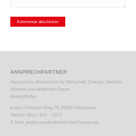
ANSPRECHPARTNER
Hessisches Ministerium für Wirtschaft, Energie, Verkehr,
Wohnen und ländlichen Raum
Andrej Müller
Kaiser-Friedrich-Ring 75, 65185 Wiesbaden
Telefon: 0611 / 815 – 2373
E-Mail:
andrej.mueller@wirtschaft.hessen.de