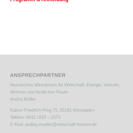
ANSPRECHPARTNER
Hessisches Ministerium für Wirtschaft, Energie, Verkehr,
Wohnen und ländlichen Raum
Andrej Müller
Kaiser-Friedrich-Ring 75, 65185 Wiesbaden
Telefon: 0611 / 815 – 2373
E-Mail:
andrej.mueller@wirtschaft.hessen.de