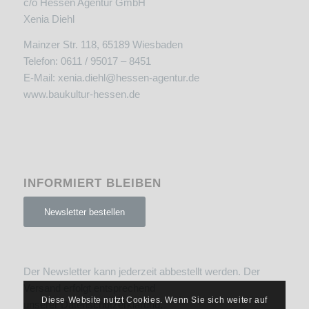
c/o Hessen Agentur GmbH
Xenia Diehl
Mainzer Str. 118, 65189 Wiesbaden
Telefon: 0611 / 95017 – 8451
E-Mail:
xenia.diehl@hessen-agentur.de
www.baukultur-hessen.de
INFORMIERT BLEIBEN
Newsletter bestellen
Der Newsletter kann jederzeit abbestellt werden. Der
Versand erfolgt entsprechend
Diese Website nutzt Cookies. Wenn Sie sich weiter auf
unserer
Datenschutzerklärung
.