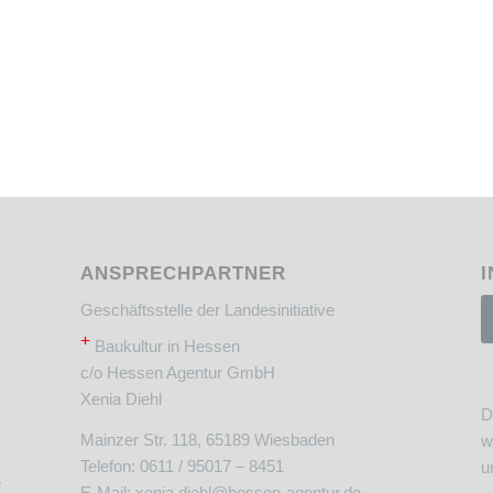
ANSPRECHPARTNER
I
Geschäftsstelle der Landesinitiative
+
Baukultur in Hessen
c/o Hessen Agentur GmbH
Xenia Diehl
D
Mainzer Str. 118, 65189 Wiesbaden
w
Telefon: 0611 / 95017 – 8451
u
e
E-Mail:
xenia.diehl@hessen-agentur.de