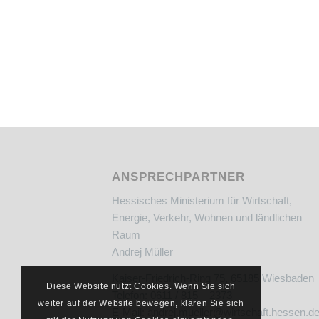
ANSPRECHPARTNER
Hessisches Ministerium für Wirtschaft,
Energie, Verkehr, Wohnen und ländlichen
Raum
Andrej Müller
Kaiser-Friedrich-Ring 75, 65185 Wiesbaden
Diese Website nutzt Cookies. Wenn Sie sich
Telefon: 0611 / 815 – 2373
weiter auf der Website bewegen, klären Sie sich
E-Mail:
andrej.mueller@wirtschaft.hessen.d