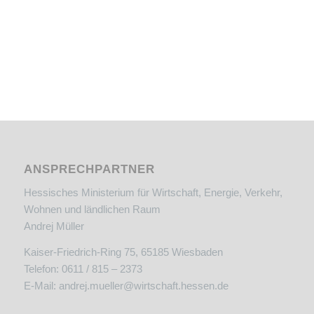
ANSPRECHPARTNER
Hessisches Ministerium für Wirtschaft, Energie, Verkehr,
Wohnen und ländlichen Raum
Andrej Müller
Kaiser-Friedrich-Ring 75, 65185 Wiesbaden
Telefon: 0611 / 815 – 2373
E-Mail:
andrej.mueller@wirtschaft.hessen.de