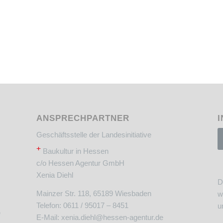
ANSPRECHPARTNER
I
Geschäftsstelle der Landesinitiative
+
Baukultur in Hessen
c/o Hessen Agentur GmbH
Xenia Diehl
D
Mainzer Str. 118, 65189 Wiesbaden
w
Telefon: 0611 / 95017 – 8451
u
e
E-Mail:
xenia.diehl@hessen-agentur.de