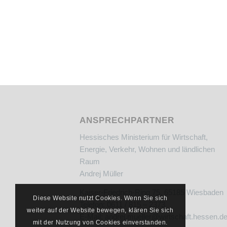
ANSPRECHPARTNER
Hessisches Ministerium für Wirtschaft,
Energie, Verkehr, Wohnen und ländlichen
Raum
Andrej Müller
Kaiser-Friedrich-Ring 75, 65185 Wiesbaden
Diese Website nutzt Cookies. Wenn Sie sich
Telefon: 0611 / 815 – 2373
weiter auf der Website bewegen, klären Sie sich
E-Mail:
andrej.mueller@wirtschaft.hessen.d
mit der Nutzung von Cookies einverstanden.