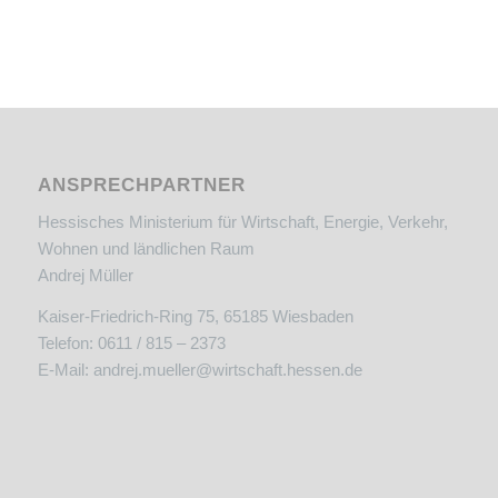
ANSPRECHPARTNER
Hessisches Ministerium für Wirtschaft, Energie, Verkehr,
Wohnen und ländlichen Raum
Andrej Müller
Kaiser-Friedrich-Ring 75, 65185 Wiesbaden
Telefon: 0611 / 815 – 2373
E-Mail:
andrej.mueller@wirtschaft.hessen.de