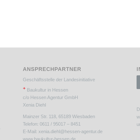
ANSPRECHPARTNER
I
Geschäftsstelle der Landesinitiative
+
Baukultur in Hessen
c/o Hessen Agentur GmbH
Xenia Diehl
D
Mainzer Str. 118, 65189 Wiesbaden
w
Telefon: 0611 / 95017 – 8451
u
e
E-Mail:
xenia.diehl@hessen-agentur.de
www.baukultur-hessen.de