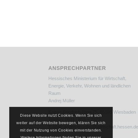
ANSPRECHPARTNER
Hessisches Ministerium für Wirtschaft,
Energie, Verkehr, Wohnen und ländlichen
Raum
Andrej Müller
Kaiser-Friedrich-Ring 75, 65185 Wiesbaden
Diese Website nutzt Cookies. Wenn Sie sich
Telefon: 0611 / 815 – 2373
weiter auf der Website bewegen, klären Sie sich
E-Mail:
andrej.mueller@wirtschaft.hessen.d
mit der Nutzung von Cookies einverstanden.
Weitere Informationen finden Sie in unserer