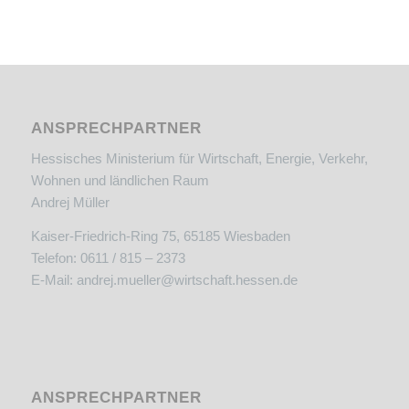
ANSPRECHPARTNER
Hessisches Ministerium für Wirtschaft, Energie, Verkehr,
Wohnen und ländlichen Raum
Andrej Müller
Kaiser-Friedrich-Ring 75, 65185 Wiesbaden
Telefon: 0611 / 815 – 2373
E-Mail:
andrej.mueller@wirtschaft.hessen.de
ANSPRECHPARTNER