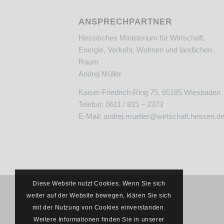
ANSPRECHPARTNER
Hessisches Ministerium für Wirtschaft,
Energie, Verkehr, Wohnen und ländlichen
Raum
Andrej Müller
Kaiser-Friedrich-Ring 75, 65185 Wiesbaden
Telefon: 0611 / 815 – 2373
E-Mail:
andrej.mueller@wirtschaft.hessen.d
Diese Website nutzt Cookies. Wenn Sie sich
© Copyright - Baukultur Hessen
weiter auf der Website bewegen, klären Sie sich
mit der Nutzung von Cookies einverstanden.
Weitere Informationen finden Sie in unserer