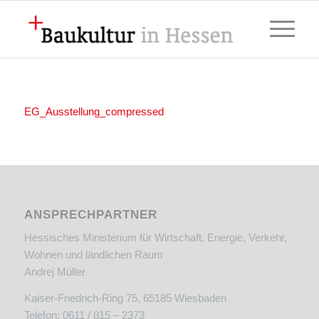
EG_Ausstellung_compressed
ANSPRECHPARTNER
Hessisches Ministerium für Wirtschaft, Energie, Verkehr,
Wohnen und ländlichen Raum
Andrej Müller
Kaiser-Friedrich-Ring 75, 65185 Wiesbaden
Telefon: 0611 / 815 – 2373