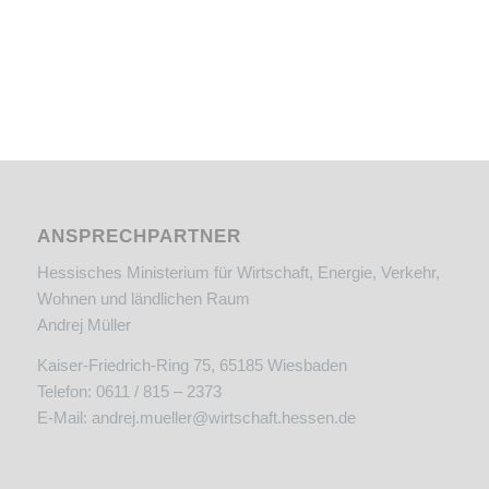
ANSPRECHPARTNER
Hessisches Ministerium für Wirtschaft, Energie, Verkehr,
Wohnen und ländlichen Raum
Andrej Müller
Kaiser-Friedrich-Ring 75, 65185 Wiesbaden
Telefon: 0611 / 815 – 2373
E-Mail:
andrej.mueller@wirtschaft.hessen.de