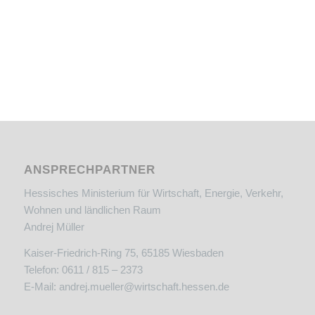
ANSPRECHPARTNER
Hessisches Ministerium für Wirtschaft, Energie, Verkehr,
Wohnen und ländlichen Raum
Andrej Müller
Kaiser-Friedrich-Ring 75, 65185 Wiesbaden
Telefon: 0611 / 815 – 2373
E-Mail:
andrej.mueller@wirtschaft.hessen.de