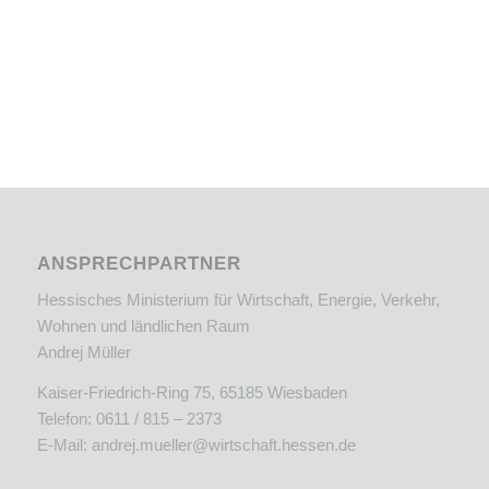
ANSPRECHPARTNER
Hessisches Ministerium für Wirtschaft, Energie, Verkehr,
Wohnen und ländlichen Raum
Andrej Müller
Kaiser-Friedrich-Ring 75, 65185 Wiesbaden
Telefon: 0611 / 815 – 2373
E-Mail:
andrej.mueller@wirtschaft.hessen.de