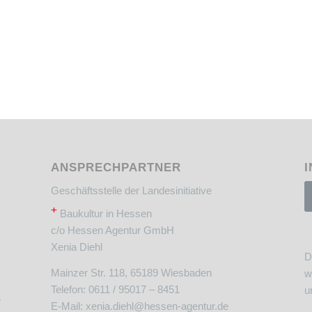
ANSPRECHPARTNER
I
Geschäftsstelle der Landesinitiative
+
Baukultur in Hessen
c/o Hessen Agentur GmbH
Xenia Diehl
D
Mainzer Str. 118, 65189 Wiesbaden
w
Telefon: 0611 / 95017 – 8451
u
e
E-Mail:
xenia.diehl@hessen-agentur.de