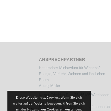
ANSPRECHPARTNER
Hessisches Ministerium für Wirtschaft,
Energie, Verkehr, Wohnen und ländlichen
Raum
Andrej Müller
Kaiser-Friedrich-Ring 75, 65185 Wiesbaden
Diese Website nutzt Cookies. Wenn Sie sich
Telefon: 0611 / 815 – 2373
weiter auf der Website bewegen, klären Sie sich
E-Mail:
andrej.mueller@wirtschaft.hessen.d
mit der Nutzung von Cookies einverstanden.