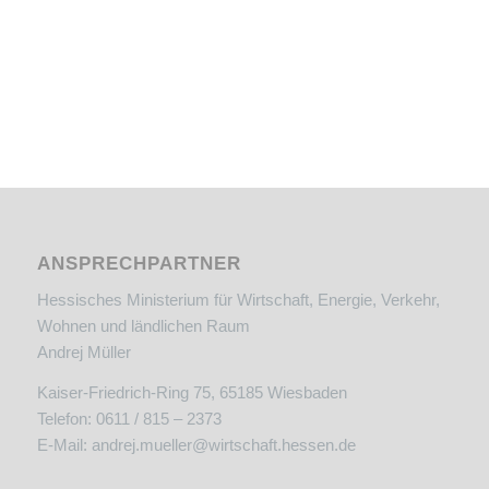
ANSPRECHPARTNER
Hessisches Ministerium für Wirtschaft, Energie, Verkehr,
Wohnen und ländlichen Raum
Andrej Müller
Kaiser-Friedrich-Ring 75, 65185 Wiesbaden
Telefon: 0611 / 815 – 2373
E-Mail:
andrej.mueller@wirtschaft.hessen.de