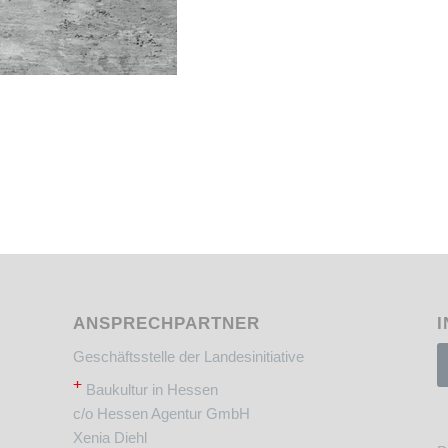
ANSPRECHPARTNER
I
Geschäftsstelle der Landesinitiative
+
Baukultur in Hessen
c/o Hessen Agentur GmbH
Xenia Diehl