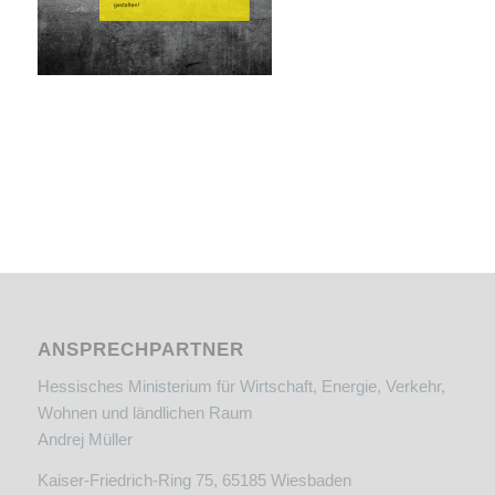
ANSPRECHPARTNER
Hessisches Ministerium für Wirtschaft, Energie, Verkehr,
Wohnen und ländlichen Raum
Andrej Müller
Kaiser-Friedrich-Ring 75, 65185 Wiesbaden