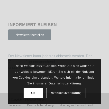
INFORMIERT BLEIBEN
Newsletter bestellen
Der Newsletter kann jederzeit abbestellt werden. Der
Versand erfolgt entsprechend
Diese Website nutzt Cookies. Wenn Sie sich weiter auf
unserer
Datenschutzerklärung
.
der Website bewegen, klären Sie sich mit der Nutzung
von Cookies einverstanden. Weitere Informationen finden
Sie in unserer Datenschutzerklärung.
OK
Datenschutzerklärung
© Copyright - Baukultur Hessen
Impressum
Datenschutzerklärung
Erklärung zur Barrierefreiheit