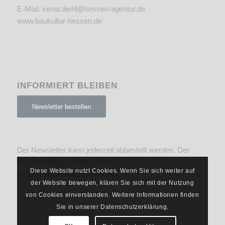
E-Mail:
xenia.diehl@hessen-agentur.de
www.baukultur-hessen.de
INFORMIERT BLEIBEN
Newsletter bestellen
Der Newsletter kann jederzeit abbestellt werden. Der
Versand erfolgt entsprechend
Diese Website nutzt Cookies. Wenn Sie sich weiter auf
unserer
Datenschutzerklärung
.
der Website bewegen, klären Sie sich mit der Nutzung
von Cookies einverstanden. Weitere Informationen finden
Sie in unserer Datenschutzerklärung.