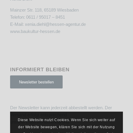
Mainzer Str. 118, 65189 Wiesbaden
Telefon: 0611 / 95017 – 8451
E-Mail:
xenia.diehl@hessen-agentur.de
www.baukultur-hessen.de
INFORMIERT BLEIBEN
Newsletter bestellen
Der Newsletter kann jederzeit abbestellt werden. Der
Versand erfolgt entsprechend
Diese Website nutzt Cookies. Wenn Sie sich weiter auf
unserer
Datenschutzerklärung
.
der Website bewegen, klären Sie sich mit der Nutzung