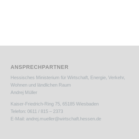
ANSPRECHPARTNER
Hessisches Ministerium für Wirtschaft, Energie, Verkehr,
Wohnen und ländlichen Raum
Andrej Müller
Kaiser-Friedrich-Ring 75, 65185 Wiesbaden
Telefon: 0611 / 815 – 2373
E-Mail:
andrej.mueller@wirtschaft.hessen.de