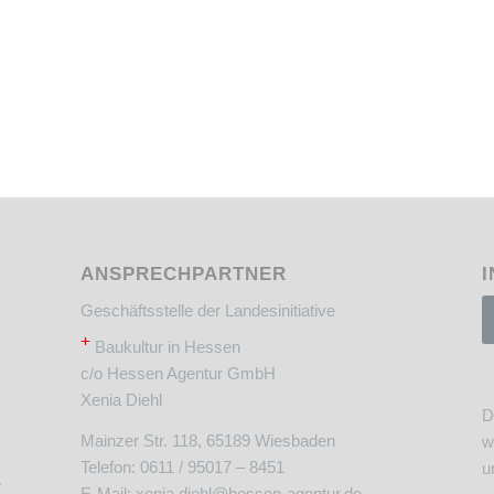
ANSPRECHPARTNER
I
Geschäftsstelle der Landesinitiative
+
Baukultur in Hessen
c/o Hessen Agentur GmbH
Xenia Diehl
D
Mainzer Str. 118, 65189 Wiesbaden
w
Telefon: 0611 / 95017 – 8451
u
e
E-Mail:
xenia.diehl@hessen-agentur.de