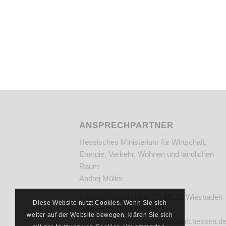
ANSPRECHPARTNER
Hessisches Ministerium für Wirtschaft,
Energie, Verkehr, Wohnen und ländlichen
Raum
Andrej Müller
Kaiser-Friedrich-Ring 75, 65185 Wiesbaden
Diese Website nutzt Cookies. Wenn Sie sich
Telefon: 0611 / 815 – 2373
weiter auf der Website bewegen, klären Sie sich
E-Mail:
andrej.mueller@wirtschaft.hessen.d