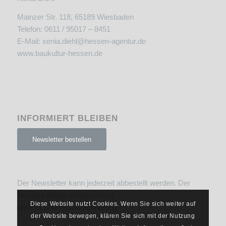
Mainzer Str. 118, 65189 Wiesbaden
Telefon: 0611 / 95017 – 8451
E-Mail:
xenia.diehl@hessen-agentur.de
www.baukultur-hessen.de
INFORMIERT BLEIBEN
Newsletter bestellen
Der Newsletter kann jederzeit abbestellt werden. Der
Versand erfolgt entsprechend
Diese Website nutzt Cookies. Wenn Sie sich weiter auf
unserer
Datenschutzerklärung
.
der Website bewegen, klären Sie sich mit der Nutzung