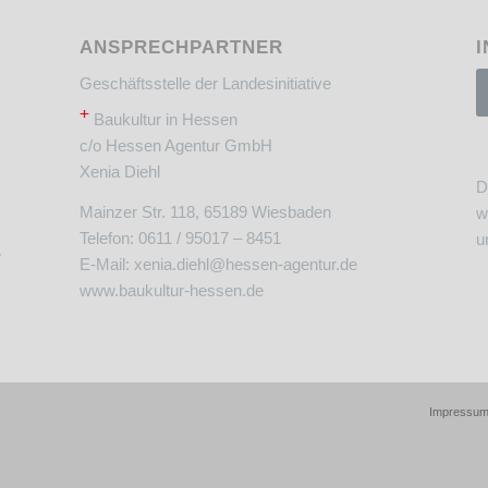
ANSPRECHPARTNER
I
Geschäftsstelle der Landesinitiative
+
Baukultur in Hessen
c/o Hessen Agentur GmbH
Xenia Diehl
D
Mainzer Str. 118, 65189 Wiesbaden
w
Telefon: 0611 / 95017 – 8451
u
e
E-Mail:
xenia.diehl@hessen-agentur.de
www.baukultur-hessen.de
Impressu