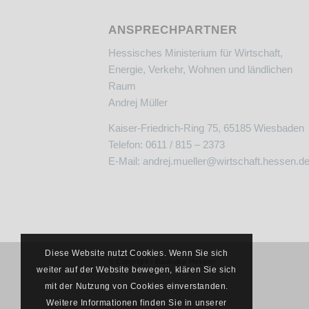
ANSPRECHPARTNER
Hessisches Ministerium für Wirtschaft,
Energie, Verkehr, Wohnen und ländlichen
Raum
Andrej Müller
Kaiser-Friedrich-Ring 75, 65185 Wiesbaden
Telefon: 0611 / 815 – 2373
E-Mail:
andrej.mueller@wirtschaft.hessen.d
Diese Website nutzt Cookies. Wenn Sie sich
© Copyright - Baukultur Hessen
weiter auf der Website bewegen, klären Sie sich
mit der Nutzung von Cookies einverstanden.
Weitere Informationen finden Sie in unserer