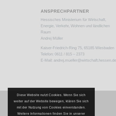
ANSPRECHPARTNER
Hessisches Ministerium für Wirtschaft,
Energie, Verkehr, Wohnen und ländlichen
Raum
Andrej Müller
Kaiser-Friedrich-Ring 75, 65185 Wiesbaden
Telefon: 0611 / 815 – 2373
E-Mail:
andrej.mueller@wirtschaft.hessen.d
Diese Website nutzt Cookies. Wenn Sie sich
© Copyright - Baukultur Hessen
weiter auf der Website bewegen, klären Sie sich
mit der Nutzung von Cookies einverstanden.
Weitere Informationen finden Sie in unserer