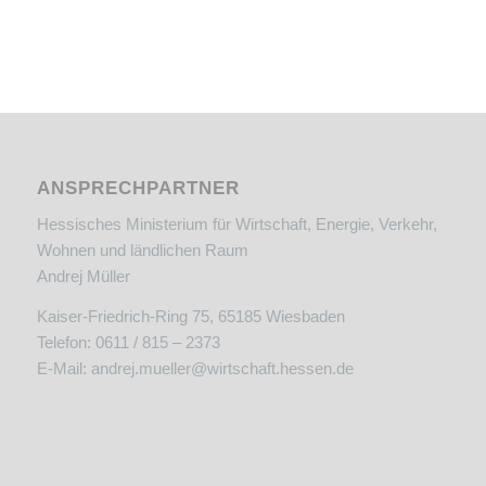
ANSPRECHPARTNER
Hessisches Ministerium für Wirtschaft, Energie, Verkehr,
Wohnen und ländlichen Raum
Andrej Müller
Kaiser-Friedrich-Ring 75, 65185 Wiesbaden
Telefon: 0611 / 815 – 2373
E-Mail:
andrej.mueller@wirtschaft.hessen.de