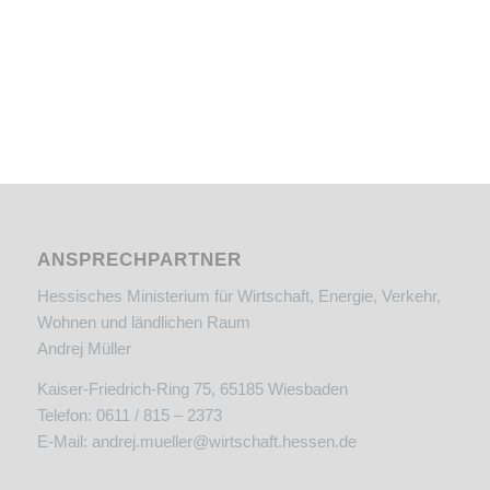
ANSPRECHPARTNER
Hessisches Ministerium für Wirtschaft, Energie, Verkehr,
Wohnen und ländlichen Raum
Andrej Müller
Kaiser-Friedrich-Ring 75, 65185 Wiesbaden
Telefon: 0611 / 815 – 2373
E-Mail:
andrej.mueller@wirtschaft.hessen.de